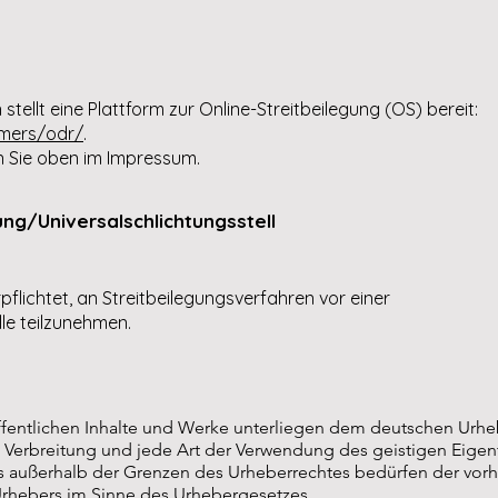
tellt eine Plattform zur Online-Streitbeilegung (OS) bereit:
umers/odr/
.
n Sie oben im Impressum.
ng/Universalschlichtungsstell
rpflichtet, an Streitbeilegungsverfahren vor einer
le teilzunehmen.
ffentlichen Inhalte und Werke unterliegen dem deutschen Urhe
g, Verbreitung und jede Art der Verwendung des geistigen Eigen
rs außerhalb der Grenzen des Urheberrechtes bedürfen der vorhe
rhebers im Sinne des Urhebergesetzes.